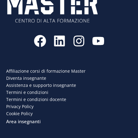
F
L
I
Y
a
i
n
o
c
n
s
u
e
k
t
t
Affiliazione corsi di formazione Master
Diventa insegnante
b
e
a
u
Assistenza e supporto insegnante
o
d
g
b
Termini e condizioni
Termini e condizioni docente
o
i
r
e
Privacy Policy
Cookie Policy
k
n
a
Area insegnanti
m