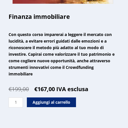
Finanza immobiliare
Con questo corso imparerai a leggere il mercato con
lucidità, a evitare errori guidati dalle emozioni e a
riconoscere il metodo più adatto al tuo modo di
investire. Capirai come valorizzare il tuo patrimonio e
come cogliere nuove opportunità, anche attraverso
strumenti innovativi come il Crowdfunding
immobiliare
Il
Il
€
199,00
€
167,00
IVA esclusa
prezzo
prezzo
Finanza
originale
attuale
Aggiungi al carrello
immobiliare
era:
è:
quantità
€199,00.
€167,00.