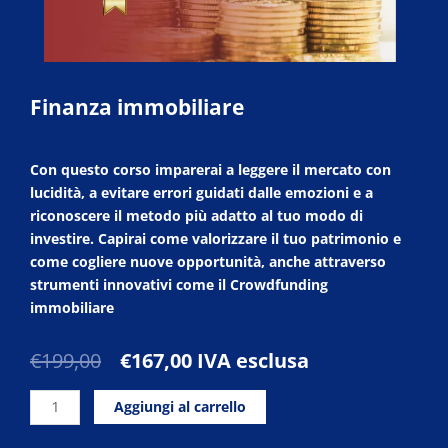
Finanza immobiliare
Con questo corso imparerai a leggere il mercato con
lucidità, a evitare errori guidati dalle emozioni e a
riconoscere il metodo più adatto al tuo modo di
investire. Capirai come valorizzare il tuo patrimonio e
come cogliere nuove opportunità, anche attraverso
strumenti innovativi come il Crowdfunding
immobiliare
Il
Il
€
199,00
€
167,00
IVA esclusa
prezzo
prezzo
Finanza
originale
attuale
Aggiungi al carrello
immobiliare
era:
è:
quantità