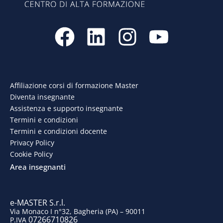
F
L
I
Y
a
i
n
o
c
n
s
u
e
k
t
t
Affiliazione corsi di formazione Master
Diventa insegnante
b
e
a
u
Assistenza e supporto insegnante
o
d
g
b
Termini e condizioni
Termini e condizioni docente
o
i
r
e
Privacy Policy
Cookie Policy
k
n
a
Area insegnanti
m
e-MASTER S.r.l.
Via Monaco I n°32, Bagheria (PA) – 90011
07266710826
P.IVA