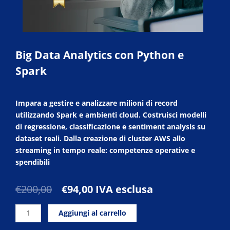
Big Data Analytics con Python e
Spark
Impara a gestire e analizzare milioni di record
utilizzando Spark e ambienti cloud. Costruisci modelli
di regressione, classificazione e sentiment analysis su
dataset reali. Dalla creazione di cluster AWS allo
streaming in tempo reale: competenze operative e
spendibili
Il
Il
€
200,00
€
94,00
IVA esclusa
prezzo
prezzo
Big
originale
attuale
Aggiungi al carrello
Data
era:
è: