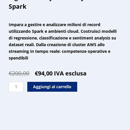
Spark
Impara a gestire e analizzare milioni di record
utilizzando Spark e ambienti cloud. Costruisci modelli
di regressione, classificazione e sentiment analysis su
dataset reali. Dalla creazione di cluster AWS allo
streaming in tempo reale: competenze operative e
spendibili
Il
Il
€
200,00
€
94,00
IVA esclusa
prezzo
prezzo
Big
originale
attuale
Aggiungi al carrello
Data
era:
è:
Analytics
€200,00.
€94,00.
con
Python
e
Spark