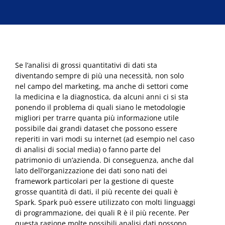
Analytics
€200,00.
€94,00.
con
Python
e
Spark
quantità
Se l’analisi di grossi quantitativi di dati sta
diventando sempre di più una necessità, non solo
nel campo del marketing, ma anche di settori come
la medicina e la diagnostica, da alcuni anni ci si sta
ponendo il problema di quali siano le metodologie
migliori per trarre quanta più informazione utile
possibile dai grandi dataset che possono essere
reperiti in vari modi su internet (ad esempio nel caso
di analisi di social media) o fanno parte del
patrimonio di un’azienda. Di conseguenza, anche dal
lato dell’organizzazione dei dati sono nati dei
framework particolari per la gestione di queste
grosse quantità di dati, il più recente dei quali è
Spark. Spark può essere utilizzato con molti linguaggi
di programmazione, dei quali R è il più recente. Per
questa ragione molte possibili analisi dati possono