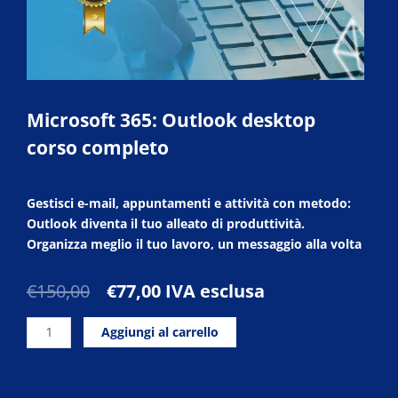
Microsoft 365: Outlook desktop
corso completo
Gestisci e-mail, appuntamenti e attività con metodo:
Outlook diventa il tuo alleato di produttività.
Organizza meglio il tuo lavoro, un messaggio alla volta
Il
Il
€
150,00
€
77,00
IVA esclusa
prezzo
prezzo
Microsoft
originale
attuale
Aggiungi al carrello
365:
era:
è:
Outlook
€150,00.
€77,00.
desktop