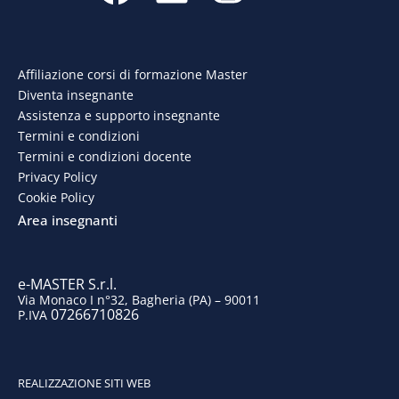
a
i
n
o
c
n
s
u
e
k
t
t
Affiliazione corsi di formazione Master
Diventa insegnante
b
e
a
u
Assistenza e supporto insegnante
o
d
g
b
Termini e condizioni
Termini e condizioni docente
o
i
r
e
Privacy Policy
Cookie Policy
k
n
a
Area insegnanti
m
e-MASTER S.r.l.
Via Monaco I n°32, Bagheria (PA) – 90011
07266710826
P.IVA
REALIZZAZIONE SITI WEB