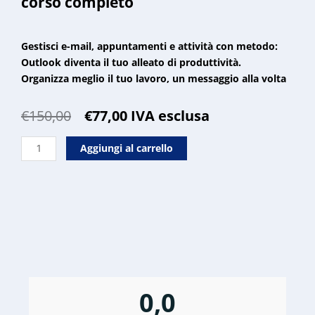
corso completo
Gestisci e-mail, appuntamenti e attività con metodo:
Outlook diventa il tuo alleato di produttività.
Organizza meglio il tuo lavoro, un messaggio alla volta
Il
Il
€
150,00
€
77,00
IVA esclusa
prezzo
prezzo
Microsoft
originale
attuale
Aggiungi al carrello
365:
era:
è:
Outlook
€150,00.
€77,00.
desktop
corso
completo
quantità
0,0