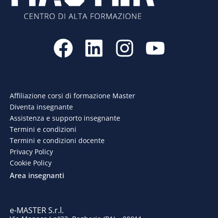
F
L
I
Y
a
i
n
o
c
n
s
u
e
k
t
t
Affiliazione corsi di formazione Master
Diventa insegnante
b
e
a
u
Assistenza e supporto insegnante
o
d
g
b
Termini e condizioni
Termini e condizioni docente
o
i
r
e
Privacy Policy
Cookie Policy
k
n
a
Area insegnanti
m
e-MASTER S.r.l.