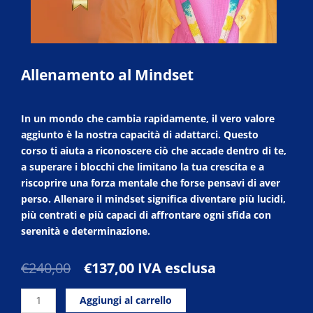
Allenamento al Mindset
In un mondo che cambia rapidamente, il vero valore
aggiunto è la nostra capacità di adattarci. Questo
corso ti aiuta a riconoscere ciò che accade dentro di te,
a superare i blocchi che limitano la tua crescita e a
riscoprire una forza mentale che forse pensavi di aver
perso. Allenare il mindset significa diventare più lucidi,
più centrati e più capaci di affrontare ogni sfida con
serenità e determinazione.
Il
Il
€
240,00
€
137,00
IVA esclusa
prezzo
prezzo
Allenamento
originale
attuale
Aggiungi al carrello
al