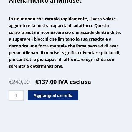
Allenamento al Mindset
In un mondo che cambia rapidamente, il vero valore
aggiunto è la nostra capacità di adattarci. Questo
corso ti aiuta a riconoscere ciò che accade dentro di te,
a superare i blocchi che limitano la tua crescita e a
riscoprire una forza mentale che forse pensavi di aver
perso. Allenare il mindset significa diventare più lucidi,
più centrati e più capaci di affrontare ogni sfida con
serenità e determinazione.
Il
Il
€
240,00
€
137,00
IVA esclusa
prezzo
prezzo
Allenamento
originale
attuale
Aggiungi al carrello
al
era:
è:
Mindset
€240,00.
€137,00.
quantità