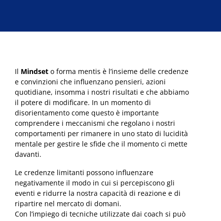
era:
è:
Mindset
€240,00.
€137,00.
quantità
Il
Mindset
o forma mentis è l’insieme delle credenze
e convinzioni che influenzano pensieri, azioni
quotidiane, insomma i nostri risultati e che abbiamo
il potere di modificare. In un momento di
disorientamento come questo è importante
comprendere i meccanismi che regolano i nostri
comportamenti per rimanere in uno stato di lucidità
mentale per gestire le sfide che il momento ci mette
davanti.
Le credenze limitanti possono influenzare
negativamente il modo in cui si percepiscono gli
eventi e ridurre la nostra capacità di reazione e di
ripartire nel mercato di domani.
Con l’impiego di tecniche utilizzate dai coach si può