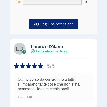
Ottimo corso da consigliare a tutti !
si imparano tante cose che non si ha
nemmeno l'idea che esistono!!
1 anno fa
Corso Microsoft Office (Word |
PowerPoint | Excel)
Inara Dyachuk
Proprietario verificato
5/5
Questo corso è fantastico! Tutto spiegato e
mostrato in maniera dettagliata e facile
all’apprendimento anche chi inizia da 0.