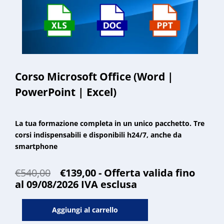
Il
Il
€
540,00
€
139,00
- Offerta valida fino
prezzo
prezzo
al 09/08/2026
IVA esclusa
originale
attuale
Corso
era:
è:
Aggiungi al carrello
Microsoft
€540,00.
€139,00.
Office
(Word
|
PowerPoint
|
Excel)
quantità
5,0
Basato su 3 recensioni