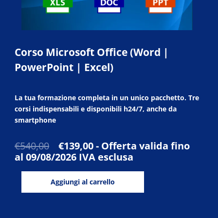
Corso Microsoft Office (Word |
PowerPoint | Excel)
La tua formazione completa in un unico pacchetto. Tre
corsi indispensabili e disponibili h24/7, anche da
smartphone
Il
Il
€
540,00
€
139,00
- Offerta valida fino
prezzo
prezzo
al 09/08/2026
IVA esclusa
originale
attuale
Corso
era:
è:
Aggiungi al carrello
Microsoft
€540,00.
€139,00.
Office
(Word