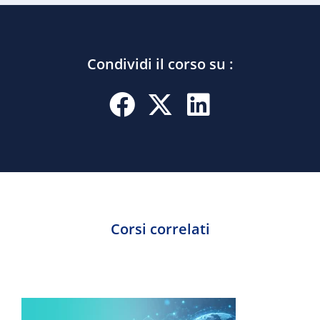
e
Laurea Triennale Ingegneria – Sicurezza
Microsoft 365 
Informatica
pensa l’AI