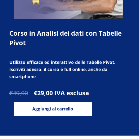
Corso in Analisi dei dati con Tabelle
Pivot
Utilizzo efficace ed interattivo delle Tabelle Pivot.
Iscriviti adesso, il corso è full online, anche da
smartphone
Il
Il
€
49,00
€
29,00
IVA esclusa
prezzo
prezzo
Corso
originale
attuale
Aggiungi al carrello
in
era:
è:
Analisi
€49,00.
€29,00.
dei
dati