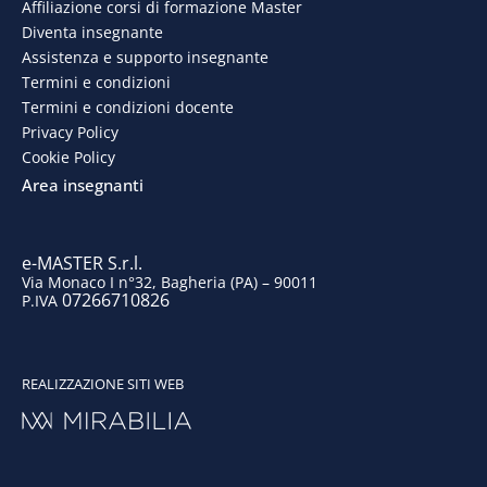
e
k
t
t
Affiliazione corsi di formazione Master
Diventa insegnante
b
e
a
u
Assistenza e supporto insegnante
o
d
g
b
Termini e condizioni
Termini e condizioni docente
o
i
r
e
Privacy Policy
Cookie Policy
k
n
a
Area insegnanti
m
e-MASTER S.r.l.
Via Monaco I n°32, Bagheria (PA) – 90011
07266710826
P.IVA
REALIZZAZIONE SITI WEB