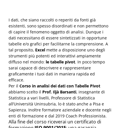
con
Tabelle
Pivot
I dati, che siano raccolti o reperiti da fonti già
quantità
esistenti, sono spesso disordinati e non permettono
di capire il fenomeno oggetto di analisi. Dunque i
dati necessitano di essere sintetizzati in opportune
tabelle e/o grafici per facilitarne la comprensione. A
tal proposito,
Excel
mette a disposizione uno degli
strumenti più potenti ed interattivi ampiamente
diffuso nel mondo:
le tabelle pivot
. In poco tempo
sarai capace di descrivere e rappresentare
graficamente i tuoi dati in maniera rapida ed
efficace.
Per il
Corso in analisi dei dati con Tabelle Pivot
abbiamo scelto il
Prof. Iljà Barsanti
, insegnante di
Statistica a vari livelli, Professore di Statistica
all’Università Uninsubria, lo è stato anche a Pisa e
Sapienza. Inoltre formatore aziendale e docente negli
enti di formazione e dal 2019 Coach Professionista.
Alla fine del corso riceverai un certificato di
formazione
ISO 9001/2015
: una garanzia