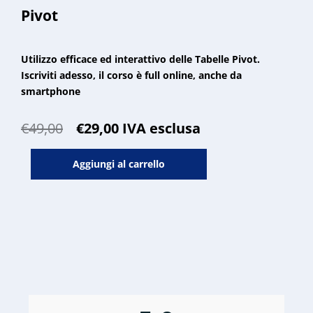
Pivot
Utilizzo efficace ed interattivo delle Tabelle Pivot.
Iscriviti adesso, il corso è full online, anche da
smartphone
Il
Il
€
49,00
€
29,00
IVA esclusa
prezzo
prezzo
Corso
originale
attuale
Aggiungi al carrello
in
era:
è:
Analisi
€49,00.
€29,00.
dei
dati
con
Tabelle
Pivot
quantità