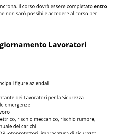
sincrona. Il corso dovrà essere completato
entro
ne non sarò possibile accedere al corso per
ggiornamento Lavoratori
ncipali figure aziendali
entante dei Lavoratori per la Sicurezza
lle emergenze
avoro
elettrico, rischio meccanico, rischio rumore,
nuale dei carichi
i DPI-otoprotettori, imbracatura di sicurezza