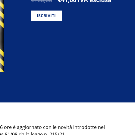
prezzo
prezzo
originale
attuale
ISCRIVITI
era:
è:
€120,00.
€41,00.
6 ore è aggiornato con le novità introdotte nel
s 81/08 dalla legge n. 215/21