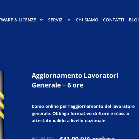
TWARE & LICENZE
SERVIZI
CHI SIAMO
CONTATTI
BLO
Aggiornamento Lavoratori
Generale – 6 ore
Corso online per l’aggiornamento del lavoratore
generale. Obbligo formativo di 6 ore e rilascio
attestato valido a livello nazionale.
Il
Il
€
120,00
€
41,00
IVA esclusa