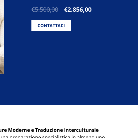
Il
Il
€
5.500,00
€
2.856,00
prezzo
prezzo
originale
attuale
CONTATTACI
era:
è:
€5.500,00.
€2.856,00.
ture Moderne e Traduzione Interculturale
 una preparazione specialistica in almeno uno