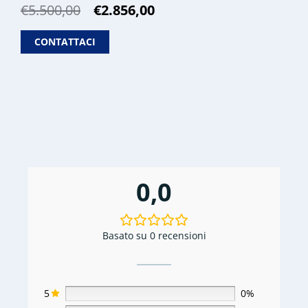
Il
Il
€
5.500,00
€
2.856,00
prezzo
prezzo
originale
attuale
CONTATTACI
era:
è:
€5.500,00.
€2.856,00.
0,0
Basato su 0 recensioni
5
0%