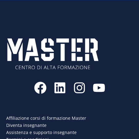
F
L
I
Y
a
i
n
o
c
n
s
u
e
k
t
t
Affiliazione corsi di formazione Master
Diventa insegnante
b
e
a
u
Assistenza e supporto insegnante