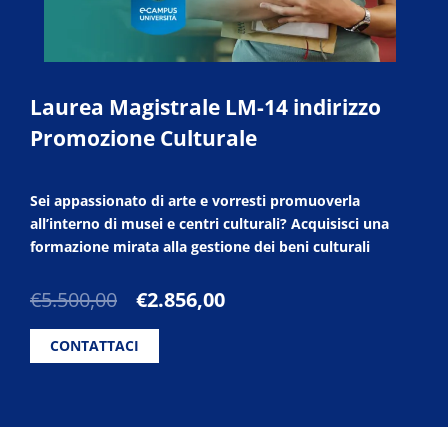
Laurea Magistrale LM-14 indirizzo
Promozione Culturale
Sei appassionato di arte e vorresti promuoverla
all’interno di musei e centri culturali? Acquisisci una
formazione mirata alla gestione dei beni culturali
Il
Il
€
5.500,00
€
2.856,00
prezzo
prezzo
originale
attuale
CONTATTACI
era:
è:
€5.500,00.
€2.856,00.