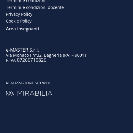
o
d
g
b
Termini e condizioni
Termini e condizioni docente
o
i
r
e
Privacy Policy
Cookie Policy
k
n
a
Area insegnanti
m
e-MASTER S.r.l.
Via Monaco I n°32, Bagheria (PA) – 90011
07266710826
P.IVA
REALIZZAZIONE SITI WEB