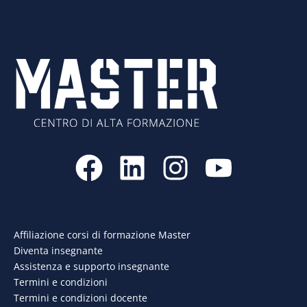
F
L
I
Y
a
i
n
o
c
n
s
u
e
k
t
t
Affiliazione corsi di formazione Master
Diventa insegnante
b
e
a
u
Assistenza e supporto insegnante
o
d
g
b
Termini e condizioni
Termini e condizioni docente