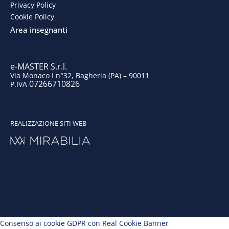
o
i
r
e
Privacy Policy
Cookie Policy
k
n
a
Area insegnanti
m
e-MASTER S.r.l.
Via Monaco I n°32, Bagheria (PA) – 90011
07266710826
P.IVA
REALIZZAZIONE SITI WEB
Consenso ai cookie GDPR con Real Cookie Banner