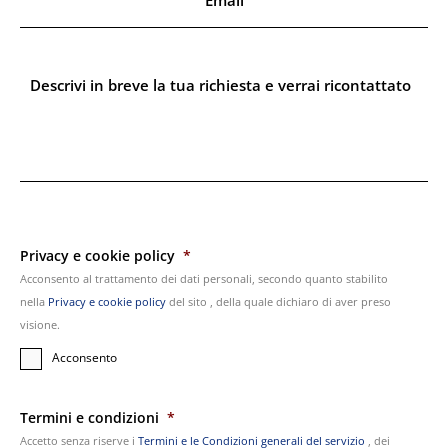
C
a
o
i
g
l
n
S
*
o
e
m
n
e
z
*
a
T
i
t
o
l
o
Privacy e cookie policy
*
Acconsento al trattamento dei dati personali, secondo quanto stabilito
nella
Privacy e cookie policy
del sito , della quale dichiaro di aver preso
visione.
Acconsento
Termini e condizioni
*
Accetto senza riserve i
Termini e le Condizioni generali del servizio
, dei