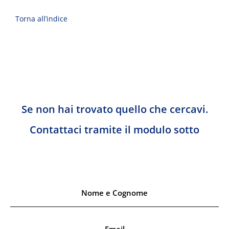
Torna all’indice
Se non hai trovato quello che cercavi.
Contattaci tramite il modulo sotto
N
o
m
e
E
e
m