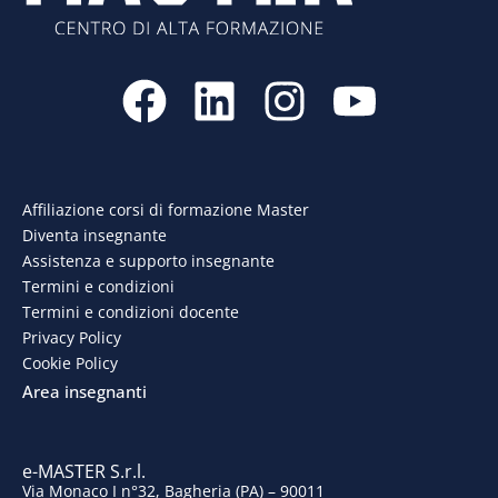
F
L
I
Y
a
i
n
o
c
n
s
u
e
k
t
t
Affiliazione corsi di formazione Master
Diventa insegnante
b
e
a
u
Assistenza e supporto insegnante
o
d
g
b
Termini e condizioni
Termini e condizioni docente
o
i
r
e
Privacy Policy
Cookie Policy
k
n
a
Area insegnanti
m
e-MASTER S.r.l.
Via Monaco I n°32, Bagheria (PA) – 90011