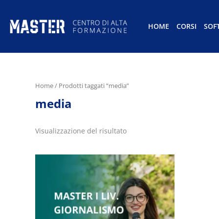
HOME
CORSI
SOF
Home
/ Prodotti taggati “media”
media
Visualizzazione del risultato