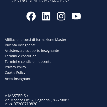
F
L
I
Y
a
i
n
o
c
n
s
u
e
k
t
t
Affiliazione corsi di formazione Master
Diventa insegnante
b
e
a
u
Assistenza e supporto insegnante
o
d
g
b
Termini e condizioni
Termini e condizioni docente
o
i
r
e
Privacy Policy
Cookie Policy
k
n
a
Area insegnanti
m
e-MASTER S.r.l.
Via Monaco I n°32, Bagheria (PA) – 90011
07266710826
P.IVA