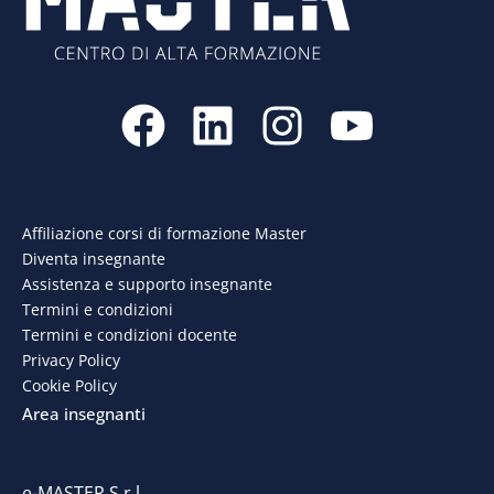
F
L
I
Y
a
i
n
o
c
n
s
u
e
k
t
t
Affiliazione corsi di formazione Master
Diventa insegnante
b
e
a
u
Assistenza e supporto insegnante
o
d
g
b
Termini e condizioni
Termini e condizioni docente
o
i
r
e
Privacy Policy
Cookie Policy
k
n
a
Area insegnanti
m
e-MASTER S.r.l.