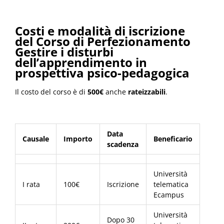
Costi e modalità di iscrizione
del Corso di Perfezionamento
Gestire i disturbi
dell’apprendimento in
prospettiva psico-pedagogica
Il costo del corso è di
500€
anche
rateizzabili
.
Data
Causale
Importo
Beneficario
scadenza
Università
I rata
100€
Iscrizione
telematica
Ecampus
Università
Dopo 30