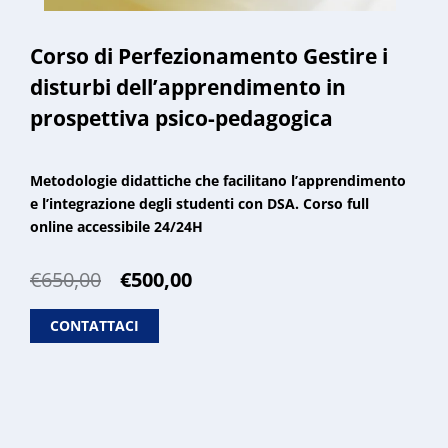
Corso di Perfezionamento Gestire i
disturbi dell’apprendimento in
prospettiva psico-pedagogica
Metodologie didattiche che facilitano l’apprendimento
e l’integrazione degli studenti con DSA. Corso full
online accessibile 24/24H
Il
Il
€
650,00
€
500,00
prezzo
prezzo
originale
attuale
CONTATTACI
era:
è:
€650,00.
€500,00.