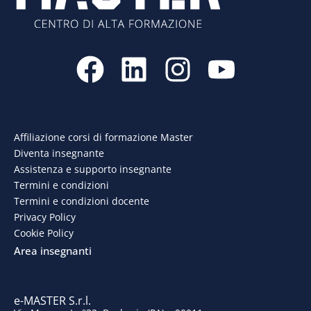
F
L
I
Y
a
i
n
o
c
n
s
u
e
k
t
t
Affiliazione corsi di formazione Master
Diventa insegnante
b
e
a
u
Assistenza e supporto insegnante
o
d
g
b
Termini e condizioni
Termini e condizioni docente
o
i
r
e
Privacy Policy
Cookie Policy
k
n
a
Area insegnanti
m
e-MASTER S.r.l.