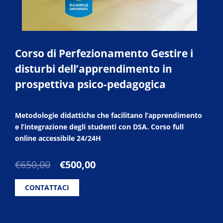
Corso di Perfezionamento Gestire i
disturbi dell’apprendimento in
prospettiva psico-pedagogica
Metodologie didattiche che facilitano l’apprendimento
e l’integrazione degli studenti con DSA. Corso full
online accessibile 24/24H
Il
Il
€
650,00
€
500,00
prezzo
prezzo
originale
attuale
CONTATTACI
era:
è:
€650,00.
€500,00.