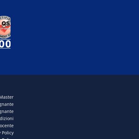
 Master
egnante
egnante
dizioni
docente
 Policy