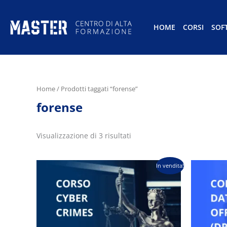
HOME
CORSI
SOF
Home
/ Prodotti taggati “forense”
forense
Visualizzazione di 3 risultati
Il
Il
Il
In vendita!
prezzo
prezzo
pre
originale
attuale
ori
era:
è:
era
€290,00.
€149,00.
€29