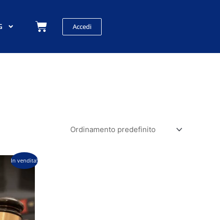
Carrello
G
Accedi
In vendita!