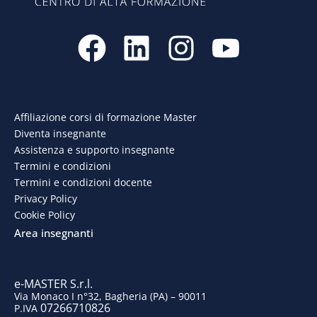
F
L
I
Y
a
i
n
o
c
n
s
u
e
k
t
t
Affiliazione corsi di formazione Master
Diventa insegnante
b
e
a
u
Assistenza e supporto insegnante
o
d
g
b
Termini e condizioni
Termini e condizioni docente
o
i
r
e
Privacy Policy
Cookie Policy
k
n
a
Area insegnanti
m
e-MASTER S.r.l.
Via Monaco I n°32, Bagheria (PA) – 90011
07266710826
P.IVA