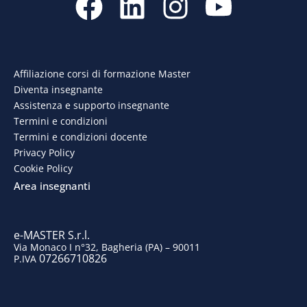
a
i
n
o
c
n
s
u
e
k
t
t
Affiliazione corsi di formazione Master
Diventa insegnante
b
e
a
u
Assistenza e supporto insegnante
o
d
g
b
Termini e condizioni
Termini e condizioni docente
o
i
r
e
Privacy Policy
Cookie Policy
k
n
a
Area insegnanti
m
e-MASTER S.r.l.
Via Monaco I n°32, Bagheria (PA) – 90011
07266710826
P.IVA