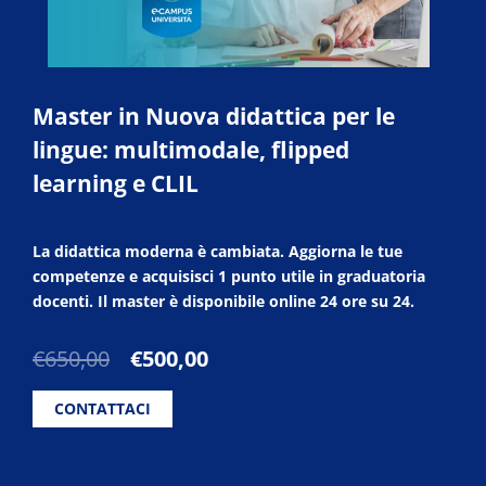
Master in Nuova didattica per le
lingue: multimodale, flipped
learning e CLIL
La didattica moderna è cambiata. Aggiorna le tue
competenze e acquisisci 1 punto utile in graduatoria
docenti. Il master è disponibile online 24 ore su 24.
Il
Il
€
650,00
€
500,00
prezzo
prezzo
originale
attuale
CONTATTACI
era:
è:
€650,00.
€500,00.