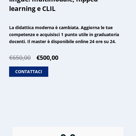
learning e CLIL
La didattica moderna è cambiata. Aggiorna le tue
competenze e acquisisci 1 punto utile in graduatoria
docenti. Il master è disponibile online 24 ore su 24.
Il
Il
€
650,00
€
500,00
prezzo
prezzo
originale
attuale
CONTATTACI
era:
è:
€650,00.
€500,00.