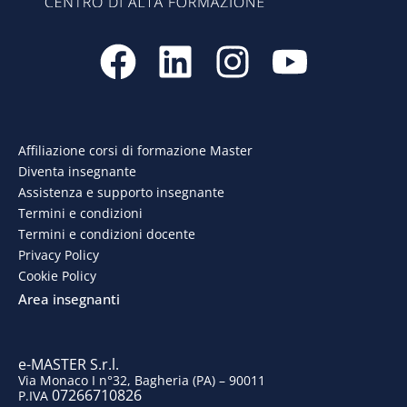
F
L
I
Y
a
i
n
o
c
n
s
u
e
k
t
t
Affiliazione corsi di formazione Master
Diventa insegnante
b
e
a
u
Assistenza e supporto insegnante
o
d
g
b
Termini e condizioni
Termini e condizioni docente
o
i
r
e
Privacy Policy
Cookie Policy
k
n
a
Area insegnanti
m
e-MASTER S.r.l.
Via Monaco I n°32, Bagheria (PA) – 90011
07266710826
P.IVA