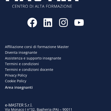
F
L
I
Y
a
i
n
o
c
n
s
u
e
k
t
t
Affiliazione corsi di formazione Master
Diventa insegnante
b
e
a
u
Assistenza e supporto insegnante
o
d
g
b
Termini e condizioni
Termini e condizioni docente
o
i
r
e
Privacy Policy
Cookie Policy
k
n
a
Area insegnanti
m
e-MASTER S.r.l.
Via Monaco I n°32, Bagheria (PA) – 90011