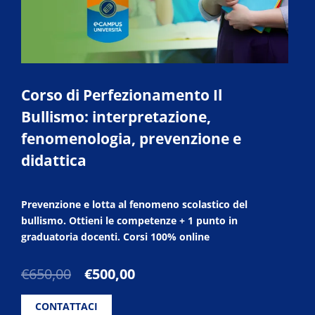
Corso di Perfezionamento Il
Bullismo: interpretazione,
fenomenologia, prevenzione e
didattica
Prevenzione e lotta al fenomeno scolastico del
bullismo. Ottieni le competenze + 1 punto in
graduatoria docenti. Corsi 100% online
Il
Il
€
650,00
€
500,00
prezzo
prezzo
originale
attuale
CONTATTACI