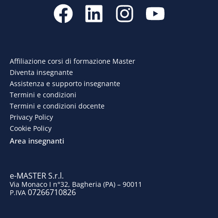
F
L
I
Y
a
i
n
o
c
n
s
u
e
k
t
t
Affiliazione corsi di formazione Master
Diventa insegnante
b
e
a
u
Assistenza e supporto insegnante
o
d
g
b
Termini e condizioni
Termini e condizioni docente
o
i
r
e
Privacy Policy
Cookie Policy
k
n
a
Area insegnanti
m
e-MASTER S.r.l.
Via Monaco I n°32, Bagheria (PA) – 90011
07266710826
P.IVA