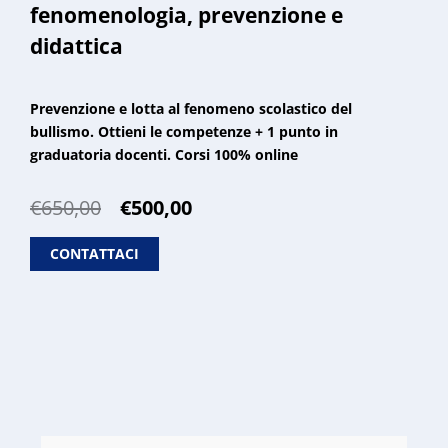
fenomenologia, prevenzione e
didattica
Prevenzione e lotta al fenomeno scolastico del
bullismo. Ottieni le competenze + 1 punto in
graduatoria docenti. Corsi 100% online
Il
Il
€
650,00
€
500,00
prezzo
prezzo
originale
attuale
CONTATTACI
era:
è:
€650,00.
€500,00.