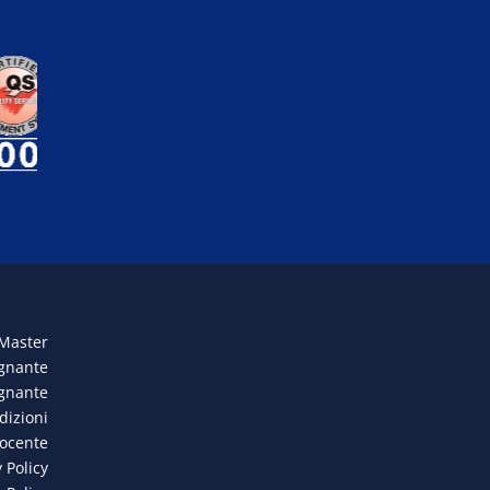
 Master
egnante
egnante
dizioni
docente
 Policy