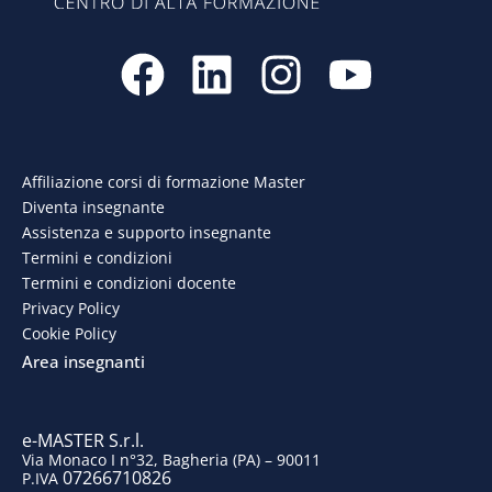
F
L
I
Y
a
i
n
o
c
n
s
u
e
k
t
t
Affiliazione corsi di formazione Master
Diventa insegnante
b
e
a
u
Assistenza e supporto insegnante
o
d
g
b
Termini e condizioni
Termini e condizioni docente
o
i
r
e
Privacy Policy
Cookie Policy
k
n
a
Area insegnanti
m
e-MASTER S.r.l.
Via Monaco I n°32, Bagheria (PA) – 90011
07266710826
P.IVA