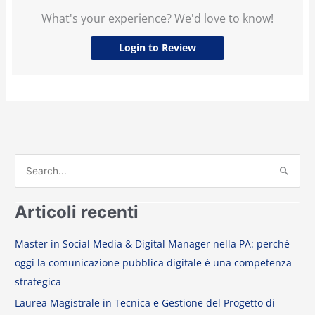
What's your experience? We'd love to know!
Login to Review
C
e
Articoli recenti
r
c
Master in Social Media & Digital Manager nella PA: perché
a
oggi la comunicazione pubblica digitale è una competenza
:
strategica
Laurea Magistrale in Tecnica e Gestione del Progetto di