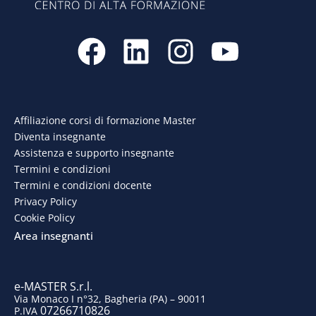
F
L
I
Y
a
i
n
o
c
n
s
u
e
k
t
t
Affiliazione corsi di formazione Master
Diventa insegnante
b
e
a
u
Assistenza e supporto insegnante
o
d
g
b
Termini e condizioni
Termini e condizioni docente
o
i
r
e
Privacy Policy
Cookie Policy
k
n
a
Area insegnanti
m
e-MASTER S.r.l.
Via Monaco I n°32, Bagheria (PA) – 90011
07266710826
P.IVA