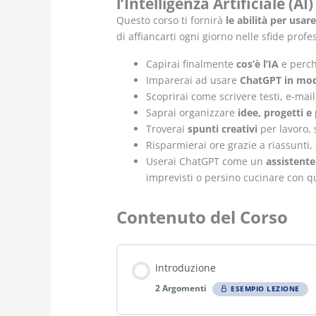
l’Intelligenza Artificiale (AI)
Questo corso ti fornirà
le abilità per usa
di affiancarti ogni giorno nelle sfide profe
Capirai finalmente
cos’è l’IA
e perché
Imparerai ad usare
ChatGPT in mod
Scoprirai come scrivere testi, e-ma
Saprai organizzare
idee, progetti e 
Troverai
spunti creativi
per lavoro, 
Risparmierai ore grazie a riassunti,
Userai ChatGPT come un
assistent
imprevisti o persino cucinare con qu
Contenuto del Corso
Introduzione
2 Argomenti
ESEMPIO LEZIONE