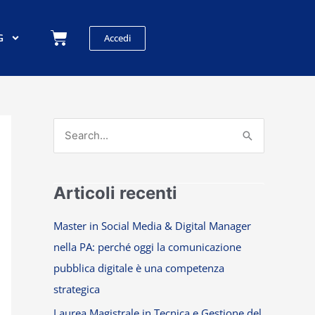
Carrello
G
Accedi
C
e
r
Articoli recenti
c
a
Master in Social Media & Digital Manager
:
nella PA: perché oggi la comunicazione
pubblica digitale è una competenza
strategica
Laurea Magistrale in Tecnica e Gestione del