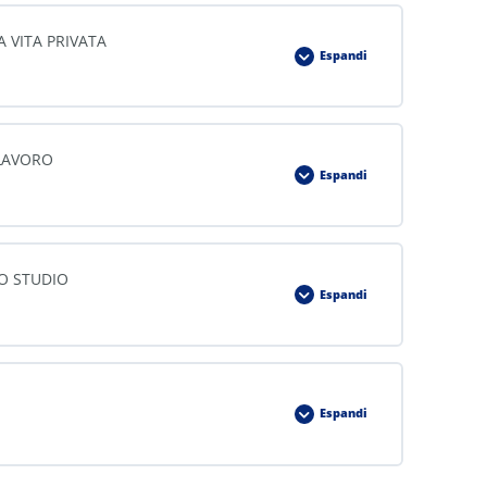
A VITA PRIVATA
Espandi
 LAVORO
Espandi
LO STUDIO
Espandi
Espandi