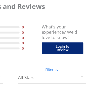
s and Reviews
What's your
0
experience? We'd
0
love to know!
0
0
Login to
0
Review
Filter by