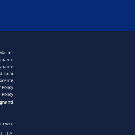
 Master
egnante
egnante
dizioni
docente
 Policy
 Policy
gnanti
ITI WEB