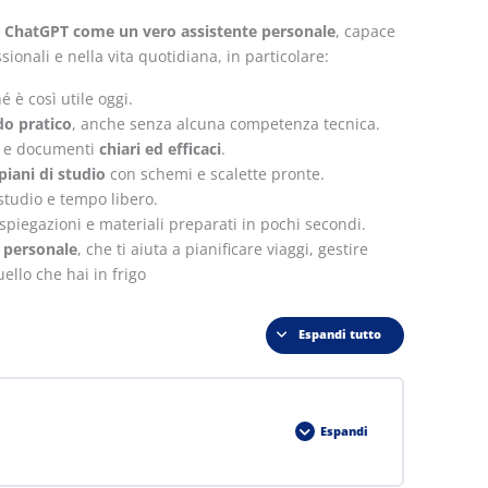
re ChatGPT come un vero assistente personale
, capace
ssionali e nella vita quotidiana, in particolare:
 è così utile oggi.
o pratico
, anche senza alcuna competenza tecnica.
il e documenti
chiari ed efficaci
.
piani di studio
con schemi e scalette pronte.
studio e tempo libero.
 spiegazioni e materiali preparati in pochi secondi.
e personale
, che ti aiuta a pianificare viaggi, gestire
ello che hai in frigo
Espandi tutto
Espandi