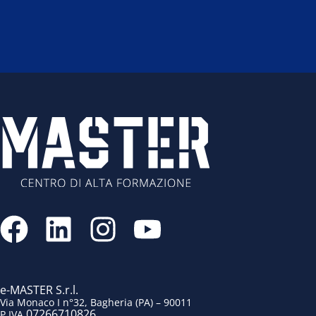
F
L
I
Y
a
i
n
o
c
n
s
u
e
k
t
t
e-MASTER S.r.l.
Via Monaco I n°32, Bagheria (PA) – 90011
07266710826
P.IVA