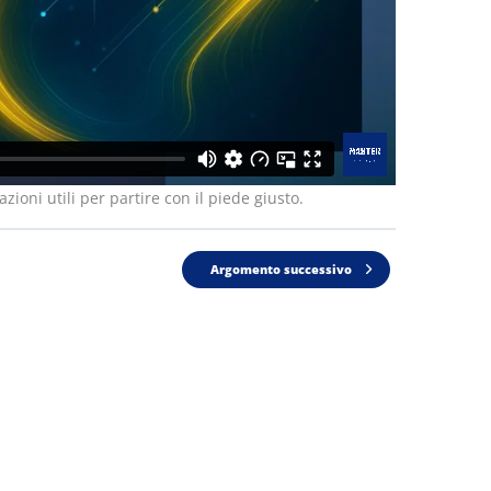
azioni utili per partire con il piede giusto.
Argomento successivo