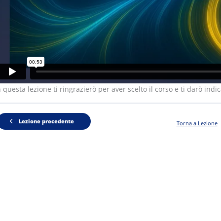
n questa lezione ti ringrazierò per aver scelto il corso e ti darò indic
Lezione precedente
Torna a Lezione