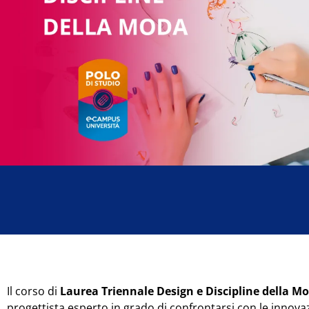
Il corso di
Laurea Triennale Design e Discipline della M
progettista esperto in grado di confrontarsi con le innovaz