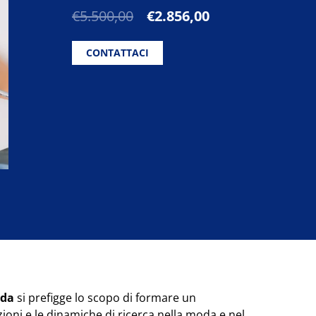
Il
Il
€
5.500,00
€
2.856,00
prezzo
prezzo
originale
attuale
CONTATTACI
era:
è:
€5.500,00.
€2.856,00.
oda
si prefigge lo scopo di formare un
ioni e le dinamiche di ricerca nella moda e nel