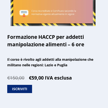
Formazione HACCP per addetti
manipolazione alimenti – 6 ore
Il corso è rivolto agli addetti alla manipolazione che
militano nelle regioni: Lazio e Puglia
Il
Il
€
150,00
€
59,00
IVA esclusa
prezzo
prezzo
originale
attuale
ISCRIVITI
era:
è:
€150,00.
€59,00.