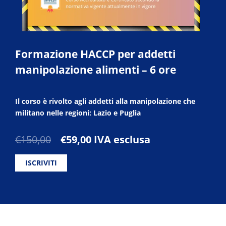
Formazione HACCP per addetti
manipolazione alimenti – 6 ore
Il corso è rivolto agli addetti alla manipolazione che
militano nelle regioni: Lazio e Puglia
Il
Il
€
150,00
€
59,00
IVA esclusa
prezzo
prezzo
originale
attuale
ISCRIVITI
era:
è:
€150,00.
€59,00.