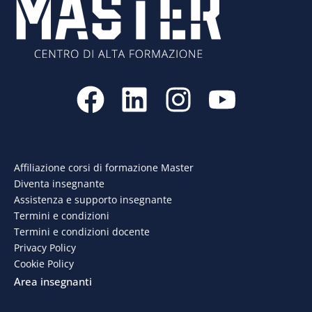
F
L
I
Y
a
i
n
o
c
n
s
u
e
k
t
t
Affiliazione corsi di formazione Master
Diventa insegnante
b
e
a
u
Assistenza e supporto insegnante
o
d
g
b
Termini e condizioni
Termini e condizioni docente
o
i
r
e
Privacy Policy
Cookie Policy
k
n
a
Area insegnanti
m