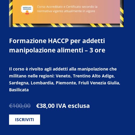
Formazione HACCP per addetti
manipolazione alimenti – 3 ore
Il corso è rivolto agli addetti alla manipolazione che
militano nelle regioni: Veneto, Trentino Alto Adige,
Sardegna, Lombardia, Piemonte, Friuli Venezia Giulia,
Basilicata
Il
Il
€
100,00
€
38,00
IVA esclusa
prezzo
prezzo
originale
attuale
ISCRIVITI
era:
è:
€100,00.
€38,00.