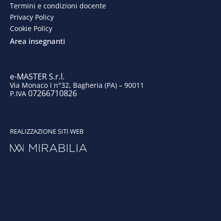
o
d
g
b
Termini e condizioni docente
o
i
r
e
Privacy Policy
Cookie Policy
k
n
a
Area insegnanti
m
e-MASTER S.r.l.
Via Monaco I n°32, Bagheria (PA) – 90011
07266710826
P.IVA
REALIZZAZIONE SITI WEB