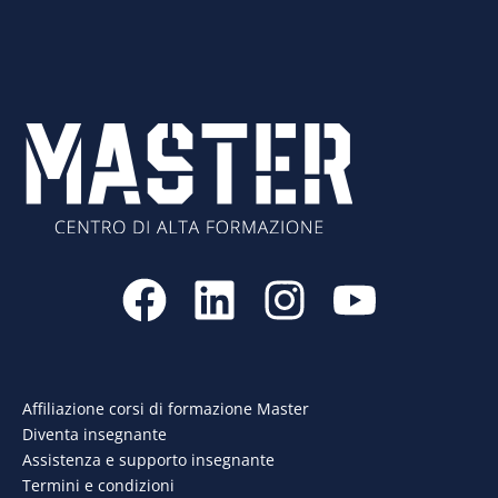
F
L
I
Y
a
i
n
o
c
n
s
u
e
k
t
t
Affiliazione corsi di formazione Master
Diventa insegnante
b
e
a
u
Assistenza e supporto insegnante
Termini e condizioni