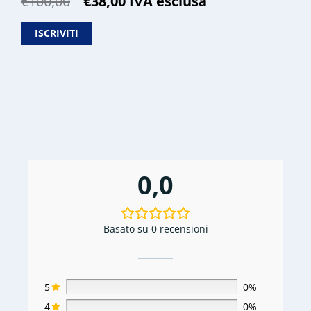
Il
Il
€
100,00
€
38,00
IVA esclusa
prezzo
prezzo
originale
attuale
ISCRIVITI
era:
è:
€100,00.
€38,00.
0,0
Basato su 0 recensioni
5
0%
4
0%