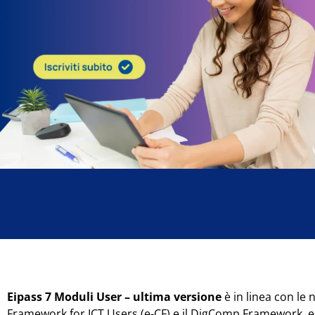
Eipass 7 Moduli User – ultima versione
è in linea con le
Framework for ICT Users (e-CF) e il DigComp Framework, ed