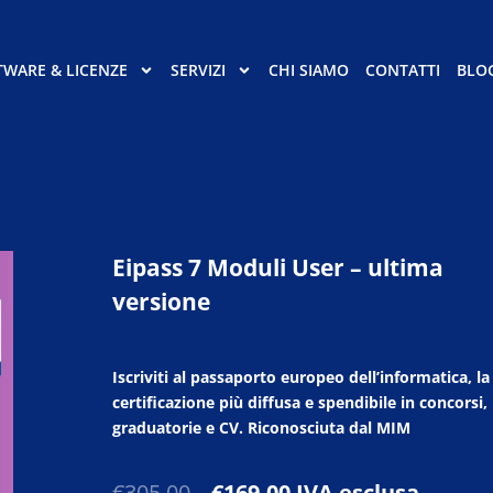
TWARE & LICENZE
SERVIZI
CHI SIAMO
CONTATTI
BLO
Eipass 7 Moduli User – ultima
versione
Iscriviti al passaporto europeo dell’informatica, la
certificazione più diffusa e spendibile in concorsi,
graduatorie e CV. Riconosciuta dal MIM
Il
Il
€
305,00
€
169,00
IVA esclusa