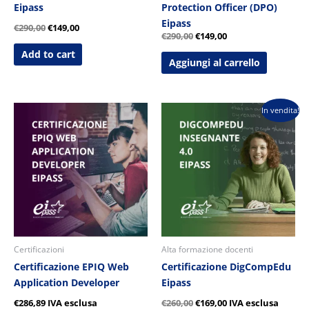
Eipass
Protection Officer (DPO)
Eipass
€
290,00
€
149,00
€
290,00
€
149,00
Add to cart
Aggiungi al carrello
Il
Il
In vendita!
prezzo
prezzo
originale
attuale
era:
è:
€260,00.
€169,00.
Certificazioni
Alta formazione docenti
Certificazione EPIQ Web
Certificazione DigCompEdu
Application Developer
Eipass
€
286,89
IVA esclusa
€
260,00
€
169,00
IVA esclusa