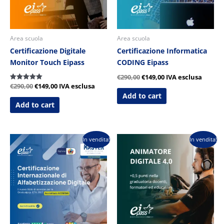
Area scuola
Area scuola
Certificazione Digitale
Certificazione Informatica
Monitor Touch Eipass
CODING Eipass
€
290,00
€
149,00
IVA esclusa
€
290,00
€
149,00
IVA esclusa
Valutato
5.00
Add to cart
su 5
Add to cart
Il
Il
Il
Il
In vendita!
In vendita!
prezzo
prezzo
prezzo
prezzo
originale
attuale
originale
attuale
era:
è:
era:
è:
€249,00.
€155,00.
€290,00.
€149,00.