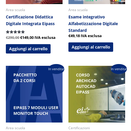
Area scuola
Area scuola
Certificazione Didattica
Esame integrativo
Digitale Integrata Eipass
Alfabetizzazione Digitale
Standard
€
49,18
IVA esclusa
€
290,00
€
149,00
IVA esclusa
Valutato
5.00
su 5
Aggiungi al carrello
Aggiungi al carrello
Il
Il
Il
Il
In vendita!
In vendita!
prezzo
prezzo
prezzo
prezzo
originale
attuale
originale
attuale
era:
è:
era:
è:
€580,00.
€280,00.
€290,00.
€149,00.
Area scuola
Certificazioni