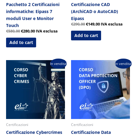
Pacchetto 2 Certificazioni
Certificazione CAD
informatiche: Eipass 7
(ArchiCAD o AutoCAD)
moduli User e Monitor
Eipass
€
290,00
€
149,00
IVA esclusa
Touch
€
580,00
€
280,00
IVA esclusa
Add to cart
Add to cart
Il
Il
Il
Il
In vendita!
In vendita!
prezzo
prezzo
prezzo
prezzo
originale
attuale
originale
attuale
era:
è:
era:
è:
€290,00.
€149,00.
€290,00.
€149,00.
Certificazioni
Certificazioni
Certificazione Cybercrimes
Certificazione Data