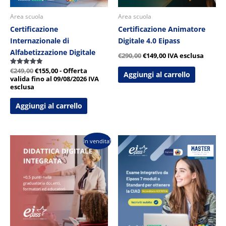
Area scuola
Area scuola
Certificazione
Certificazione Animatore
Internazionale di
Digitale 4.0 Eipass
Alfabetizzazione Digitale
€
290,00
€
149,00
IVA esclusa
€
249,00
€
155,00
- Offerta
Valutato
Aggiungi al carrello
4.89
valida fino al 09/08/2026
IVA
su 5
esclusa
Aggiungi al carrello
Il
Il
In vendita!
prezzo
prezzo
originale
attuale
era:
è:
€290,00.
€149,00.