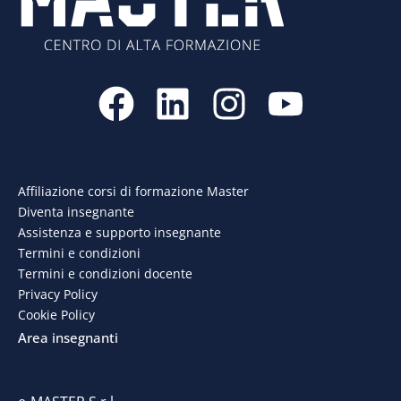
F
L
I
Y
a
i
n
o
c
n
s
u
e
k
t
t
Affiliazione corsi di formazione Master
Diventa insegnante
b
e
a
u
Assistenza e supporto insegnante
o
d
g
b
Termini e condizioni
Termini e condizioni docente
o
i
r
e
Privacy Policy
Cookie Policy
k
n
a
Area insegnanti
m