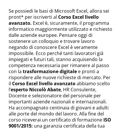
Introduzione
Rivoluzione
La
Funzioni
Funzioni
Tabelle
Macro
Lezioni
Se possiedi le basi di Microsoft Excel, allora sei
Microsoft
formula
di
avanzate
Pivot
pront* per iscriverti al
Corso Excel livello
del
ricerca
se
avanzato.
Excel è, sicuramente, il programma
informatico maggiormente utilizzato e richiesto
dalle aziende europee. Pensare oggi di
sostenere un colloquio e trovare lavoro
negando di conoscere Excel è veramente
impossibile. Ecco perché tanti lavoratori già
impiegati e futuri tali, stanno acquisendo la
competenza necessaria per rimanere al passo
con la
trasformazione digitale
e pronti a
rispondere alle nuove richieste di mercato. Per
il
Corso Excel livello avanzato
abbiamo scelto
l’
esperto Niccolò Abate
, HR Consulente,
Docente e selezionatore del personale per
importanti aziende nazionali e internazionali.
Ha accompagnato centinaia di giovani e adulti
alle porte del mondo del lavoro. Alla fine del
corso riceverai un certificato di formazione
ISO
9001/2015:
una garanzia certificata della tua