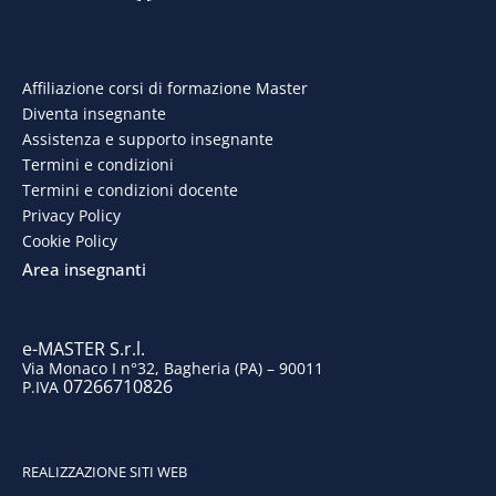
a
i
n
o
c
n
s
u
e
k
t
t
Affiliazione corsi di formazione Master
Diventa insegnante
b
e
a
u
Assistenza e supporto insegnante
o
d
g
b
Termini e condizioni
Termini e condizioni docente
o
i
r
e
Privacy Policy
Cookie Policy
k
n
a
Area insegnanti
m
e-MASTER S.r.l.
Via Monaco I n°32, Bagheria (PA) – 90011
07266710826
P.IVA
REALIZZAZIONE SITI WEB