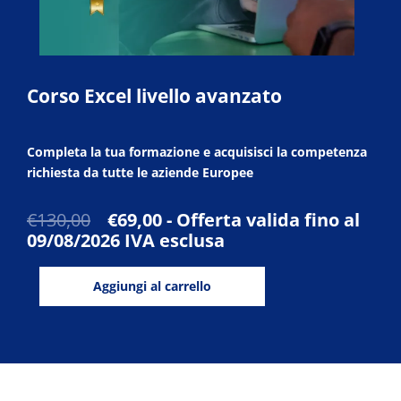
Corso Excel livello avanzato
Completa la tua formazione e acquisisci la competenza
richiesta da tutte le aziende Europee
Il
Il
€
130,00
€
69,00
- Offerta valida fino al
prezzo
prezzo
09/08/2026
IVA esclusa
originale
attuale
Corso
era:
è:
Aggiungi al carrello
Excel
€130,00.
€69,00.
livello
avanzato
quantità