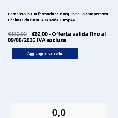
Completa la tua formazione e acquisisci la competenza
richiesta da tutte le aziende Europee
Il
Il
€
130,00
€
69,00
- Offerta valida fino al
prezzo
prezzo
09/08/2026
IVA esclusa
originale
attuale
Corso
era:
è:
Aggiungi al carrello
Excel
€130,00.
€69,00.
livello
avanzato
quantità
0,0