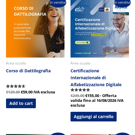
Il
Il
Il
Il
In vendita!
In vendita!
prezzo
prezzo
prezzo
prezzo
originale
attuale
originale
attuale
era:
è:
era:
è:
€129,00.
€59,00.
€249,00.
€155,00.
Area scuola
Area scuola
Corso di Dattilografia
Certificazione
Internazionale di
Alfabetizzazione Digitale
€
129,00
€
59,00
IVA esclusa
Valutato
€
249,00
€
155,00
- Offerta
4.60
Valutato
su 5
4.89
valida fino al 16/08/2026
IVA
Add to cart
su 5
esclusa
Aggiungi al carrello