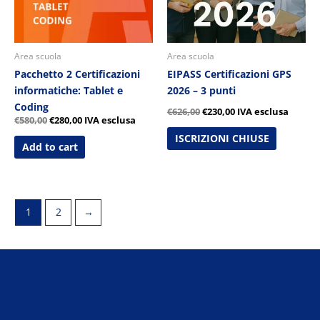
Area scuola
Area scuola
Pacchetto 2 Certificazioni
EIPASS Certificazioni GPS
informatiche: Tablet e
2026 – 3 punti
Coding
€
626,00
€
230,00
IVA esclusa
€
580,00
€
280,00
IVA esclusa
ISCRIZIONI CHIUSE
Add to cart
1
2
→