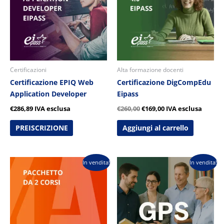
Certificazioni
Alta formazione docenti
Certificazione EPIQ Web
Certificazione DigCompEdu
Application Developer
Eipass
€
286,89
IVA esclusa
€
260,00
€
169,00
IVA esclusa
PREISCRIZIONE
Aggiungi al carrello
Il
Il
Il
Il
In vendita!
In vendita!
prezzo
prezzo
prezzo
prezzo
originale
attuale
originale
attuale
era:
è:
era:
è:
€580,00.
€280,00.
€626,00.
€230,00.