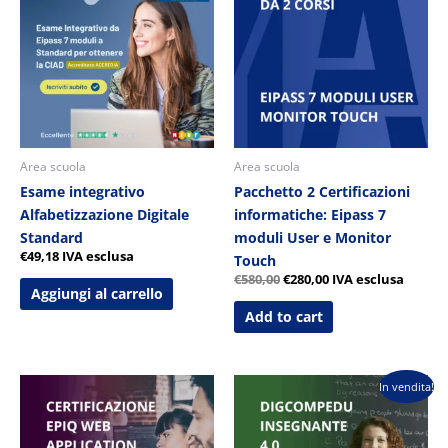
era:
è:
€580,00.
€280,00.
Area scuola
Area scuola
Esame integrativo
Pacchetto 2 Certificazioni
Alfabetizzazione Digitale
informatiche: Eipass 7
Standard
moduli User e Monitor
€
49,18
IVA esclusa
Touch
€
580,00
€
280,00
IVA esclusa
Aggiungi al carrello
Add to cart
Il
Il
In vendita!
prezzo
prezzo
originale
attuale
era:
è:
€260,00.
€169,00.