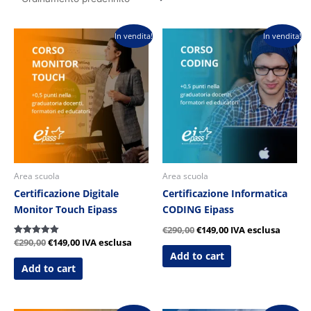
Il
Il
Il
Il
In vendita!
In vendita!
prezzo
prezzo
prezzo
prezzo
originale
attuale
originale
attuale
era:
è:
era:
è:
€290,00.
€149,00.
€290,00.
€149,00.
Area scuola
Area scuola
Certificazione Digitale
Certificazione Informatica
Monitor Touch Eipass
CODING Eipass
€
290,00
€
149,00
IVA esclusa
€
290,00
€
149,00
IVA esclusa
Valutato
5.00
Add to cart
su 5
Add to cart