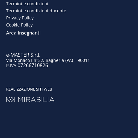
o
d
g
b
Termini e condizioni
Termini e condizioni docente
o
i
r
e
Privacy Policy
Cookie Policy
k
n
a
Area insegnanti
m
e-MASTER S.r.l.
Via Monaco I n°32, Bagheria (PA) – 90011
07266710826
P.IVA
REALIZZAZIONE SITI WEB