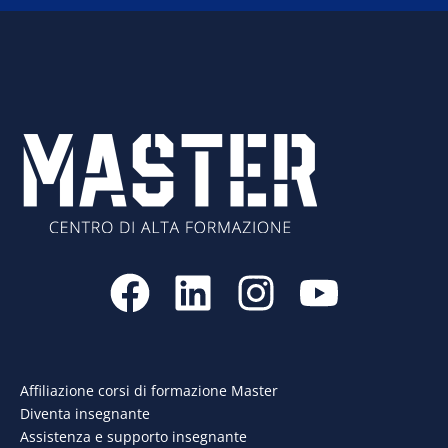
F
L
I
Y
a
i
n
o
c
n
s
u
e
k
t
t
Affiliazione corsi di formazione Master
Diventa insegnante
b
e
a
u
Assistenza e supporto insegnante