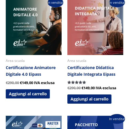
Il
Il
Il
Il
In vendita!
In vendita!
prezzo
prezzo
prezzo
prezzo
originale
attuale
originale
attuale
era:
è:
era:
è:
€290,00.
€149,00.
€290,00.
€149,00.
Area scuola
Area scuola
Certificazione Animatore
Certificazione Didattica
Digitale 4.0 Eipass
Digitale Integrata Eipass
€
290,00
€
149,00
IVA esclusa
€
290,00
€
149,00
IVA esclusa
Valutato
5.00
Aggiungi al carrello
su 5
Aggiungi al carrello
Il
Il
In vendita!
prezzo
prezzo
originale
attuale