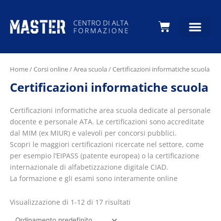
Carrello
Home
/
Corsi online
/
Area scuola
/ Certificazioni informatiche scuola
Certificazioni informatiche scuola
Certificazioni informatiche area scuola dedicate al personale
docente e personale ATA. Le certificazioni sono accreditate
dal MIM (ex MIUR) e valevoli per concorsi pubblici.
Scopri le maggiori certificazioni ricercate nel settore, come
per esempio l’EIPASS (patente europea) o la certificazione
internazionale di alfabetizzazione digitale CIAD.
La formazione e gli esami sono interamente online
Visualizzazione di 1-12 di 17 risultati