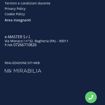
o
d
g
b
Termini e condizioni docente
o
i
r
e
Privacy Policy
Cookie Policy
k
n
a
Area insegnanti
m
e-MASTER S.r.l.
Via Monaco I n°32, Bagheria (PA) – 90011
07266710826
P.IVA
REALIZZAZIONE SITI WEB