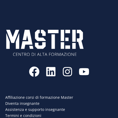
F
L
I
Y
a
i
n
o
c
n
s
u
e
k
t
t
Affiliazione corsi di formazione Master
Diventa insegnante
b
e
a
u
Assistenza e supporto insegnante
Termini e condizioni