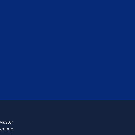
 Master
egnante