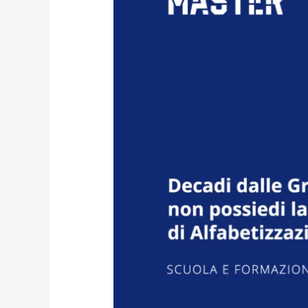
se
non
possiedi
la
nuova
Certificazione
di
Alfabetizzazione
Digitale