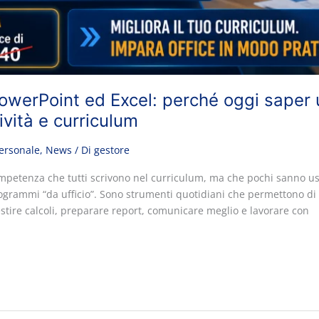
owerPoint ed Excel: perché oggi saper 
ività e curriculum
personale
,
News
/ Di
gestore
petenza che tutti scrivono nel curriculum, ma che pochi sanno us
grammi “da ufficio”. Sono strumenti quotidiani che permettono di 
gestire calcoli, preparare report, comunicare meglio e lavorare con