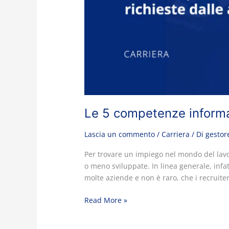
Le 5 competenze informat
Lascia un commento
/
Carriera
/ Di
gestor
Per trovare un impiego nel mondo del lavo
o meno sviluppate. In linea generale, infat
molte aziende e non è raro, che i recruiter
Read More »