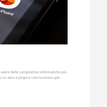
e avere delle competenze informatiche più
ndo un vero e proprio core business per