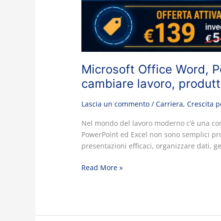
Microsoft Office Word, P
cambiare lavoro, produtt
Lascia un commento
/
Carriera
,
Crescita 
Nel mondo del lavoro moderno c’è una com
PowerPoint ed Excel non sono semplici pro
presentazioni efficaci, organizzare dati, 
Read More »