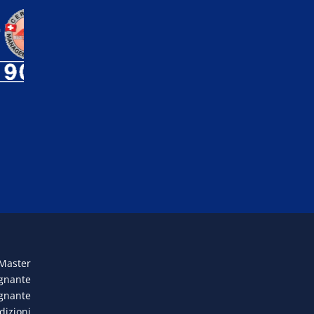
 Master
egnante
egnante
dizioni