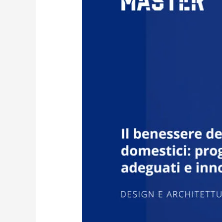
domestici:
progettare
ambienti
adeguati
e
innovativi