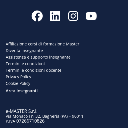
F
L
I
Y
a
i
n
o
c
n
s
u
e
k
t
t
Affiliazione corsi di formazione Master
Diventa insegnante
b
e
a
u
Assistenza e supporto insegnante
o
d
g
b
Termini e condizioni
Termini e condizioni docente
o
i
r
e
Privacy Policy
Cookie Policy
k
n
a
Area insegnanti
m
e-MASTER S.r.l.
Via Monaco I n°32, Bagheria (PA) – 90011
07266710826
P.IVA