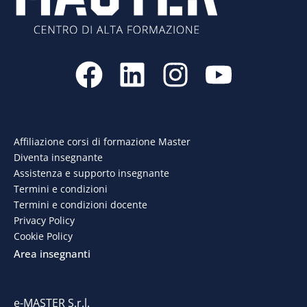
F
L
I
Y
a
i
n
o
c
n
s
u
e
k
t
t
Affiliazione corsi di formazione Master
Diventa insegnante
b
e
a
u
Assistenza e supporto insegnante
o
d
g
b
Termini e condizioni
Termini e condizioni docente
o
i
r
e
Privacy Policy
Cookie Policy
k
n
a
Area insegnanti
m
e-MASTER S.r.l.