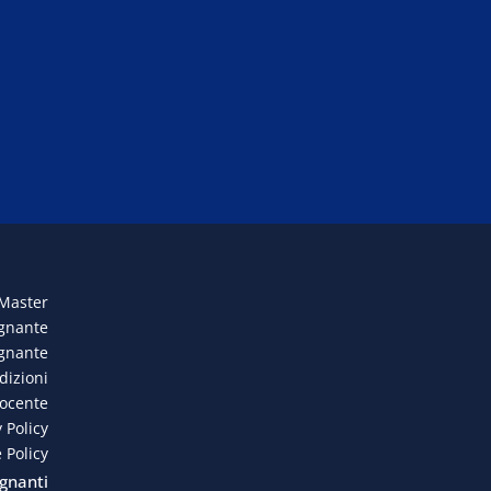
 Master
egnante
egnante
dizioni
docente
 Policy
 Policy
gnanti