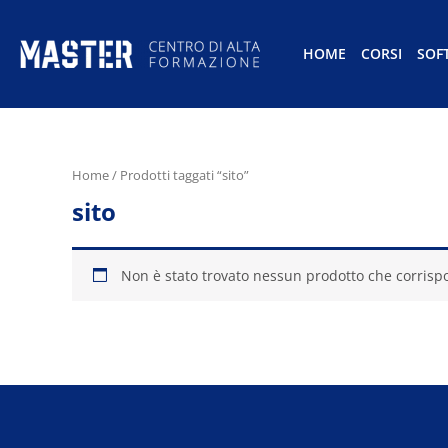
HOME
CORSI
SOF
Home
/ Prodotti taggati “sito”
sito
Non è stato trovato nessun prodotto che corrispo