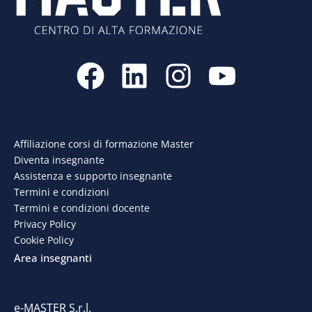
F
L
I
Y
a
i
n
o
c
n
s
u
e
k
t
t
Affiliazione corsi di formazione Master
Diventa insegnante
b
e
a
u
Assistenza e supporto insegnante
o
d
g
b
Termini e condizioni
Termini e condizioni docente
o
i
r
e
Privacy Policy
Cookie Policy
k
n
a
Area insegnanti
m
e-MASTER S.r.l.