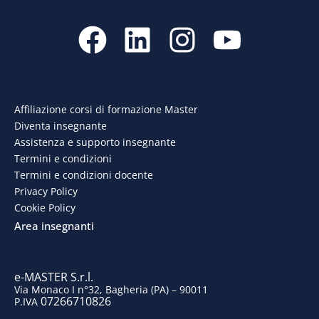
F
L
I
Y
a
i
n
o
c
n
s
u
e
k
t
t
Affiliazione corsi di formazione Master
Diventa insegnante
b
e
a
u
Assistenza e supporto insegnante
o
d
g
b
Termini e condizioni
Termini e condizioni docente
o
i
r
e
Privacy Policy
Cookie Policy
k
n
a
Area insegnanti
m
e-MASTER S.r.l.
Via Monaco I n°32, Bagheria (PA) – 90011
07266710826
P.IVA