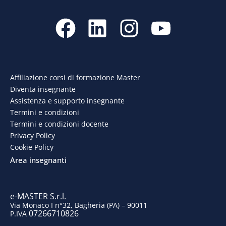
F
L
I
Y
a
i
n
o
c
n
s
u
e
k
t
t
Affiliazione corsi di formazione Master
Diventa insegnante
b
e
a
u
Assistenza e supporto insegnante
o
d
g
b
Termini e condizioni
Termini e condizioni docente
o
i
r
e
Privacy Policy
Cookie Policy
k
n
a
Area insegnanti
m
e-MASTER S.r.l.
Via Monaco I n°32, Bagheria (PA) – 90011
07266710826
P.IVA