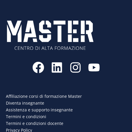
F
L
I
Y
a
i
n
o
c
n
s
u
e
k
t
t
Affiliazione corsi di formazione Master
Diventa insegnante
b
e
a
u
Assistenza e supporto insegnante
o
d
g
b
Termini e condizioni
Termini e condizioni docente
o
i
r
e
Privacy Policy