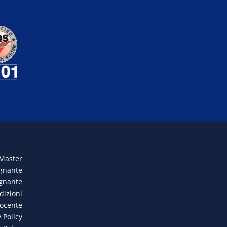
 Master
egnante
egnante
dizioni
docente
 Policy