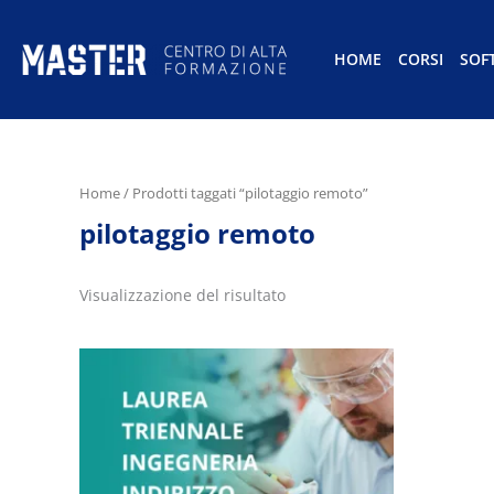
HOME
CORSI
SOF
Home
/ Prodotti taggati “pilotaggio remoto”
pilotaggio remoto
Visualizzazione del risultato