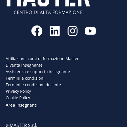
F
L
I
Y
a
i
n
o
c
n
s
u
e
k
t
t
Affiliazione corsi di formazione Master
Diventa insegnante
b
e
a
u
Assistenza e supporto insegnante
o
d
g
b
Termini e condizioni
Termini e condizioni docente
o
i
r
e
Privacy Policy
Cookie Policy
k
n
a
Area insegnanti
m
e-MASTER S.r.l.