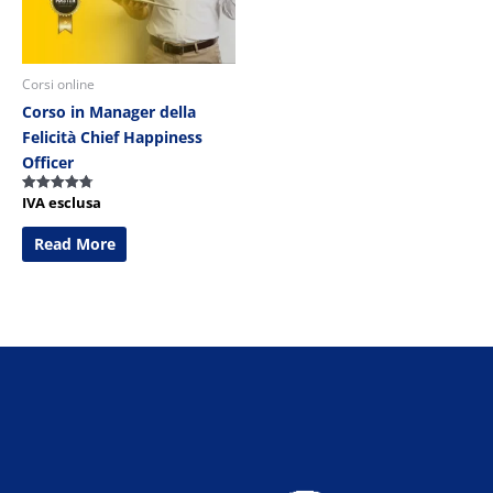
Corsi online
Corso in Manager della
Felicità Chief Happiness
Officer
IVA esclusa
Valutato
4.75
su 5
Read More