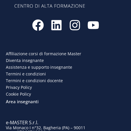
F
L
I
Y
a
i
n
o
c
n
s
u
e
k
t
t
Affiliazione corsi di formazione Master
Diventa insegnante
b
e
a
u
Assistenza e supporto insegnante
o
d
g
b
Termini e condizioni
Termini e condizioni docente
o
i
r
e
Privacy Policy
Cookie Policy
k
n
a
Area insegnanti
m
e-MASTER S.r.l.
Via Monaco I n°32, Bagheria (PA) – 90011