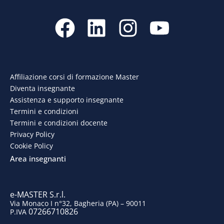
F
L
I
Y
a
i
n
o
c
n
s
u
e
k
t
t
Affiliazione corsi di formazione Master
Diventa insegnante
b
e
a
u
Assistenza e supporto insegnante
o
d
g
b
Termini e condizioni
Termini e condizioni docente
o
i
r
e
Privacy Policy
Cookie Policy
k
n
a
Area insegnanti
m
e-MASTER S.r.l.
Via Monaco I n°32, Bagheria (PA) – 90011
07266710826
P.IVA