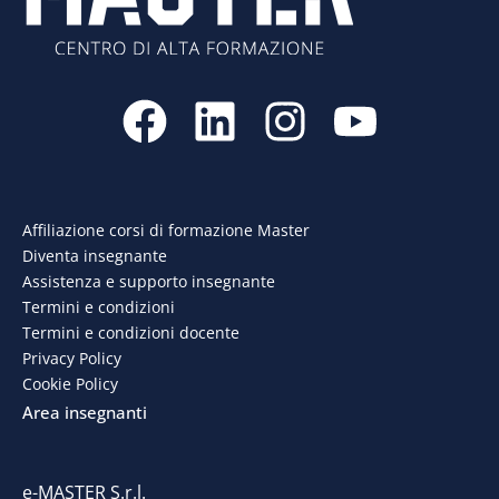
F
L
I
Y
a
i
n
o
c
n
s
u
e
k
t
t
Affiliazione corsi di formazione Master
Diventa insegnante
b
e
a
u
Assistenza e supporto insegnante
o
d
g
b
Termini e condizioni
Termini e condizioni docente
o
i
r
e
Privacy Policy
Cookie Policy
k
n
a
Area insegnanti
m
e-MASTER S.r.l.