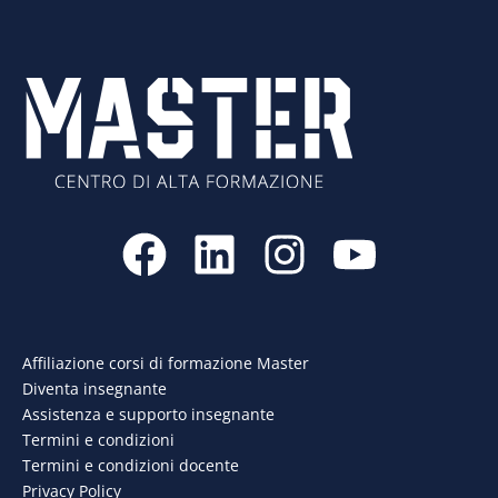
F
L
I
Y
a
i
n
o
c
n
s
u
e
k
t
t
Affiliazione corsi di formazione Master
Diventa insegnante
b
e
a
u
Assistenza e supporto insegnante
o
d
g
b
Termini e condizioni
Termini e condizioni docente
o
i
r
e
Privacy Policy